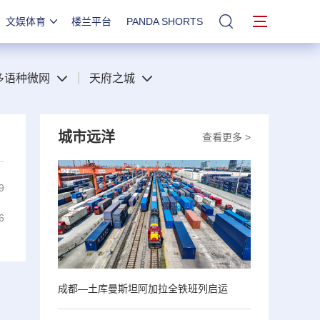
文娱体育
楼兰平台
PANDA SHORTS
站内搜索
多语种微网
天府之城
城市远洋
查看更多 >
9
6
成都—土库曼斯坦阿加拉全铁班列启运