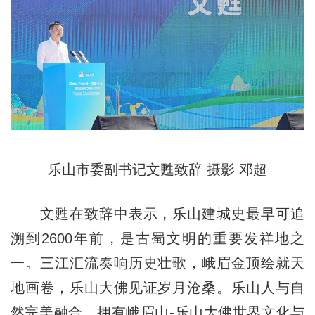
乐山市委副书记文甦致辞 摄影 邓超
文甦在致辞中表示，乐山建城史最早可追
溯到2600年前，是古蜀文明的重要发祥地之
一。三江汇流奏响历史壮歌，峨眉金顶绘就天
地画卷，乐山大佛见证岁月沧桑。乐山人与自
然完美融合，拥有峨眉山-乐山大佛世界文化与