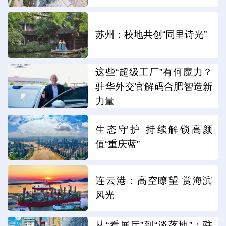
苏州：校地共创“同里诗光”
这些“超级工厂”有何魔力？
驻华外交官解码合肥智造新
力量
生态守护 持续解锁高颜
值“重庆蓝”
连云港：高空瞭望 赏海滨
风光
从“看展厅”到“谈落地”：驻