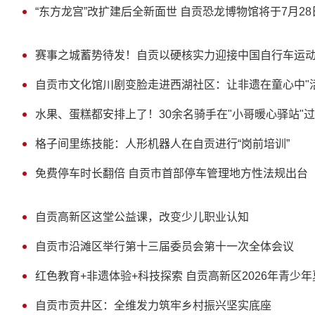
“东方龙宫”改扩建后全新面世 自贡恐龙博物馆将于7月2
赛事之城蓄势待发！自贡以硬核实力迎接中国自行车运
自贡市文化馆川剧变脸走进西湖社区：让非遗在童心中"
水果、蛋糕都安排上了！30余名骑手在"小哥暖心驿站"
格子间里练技能：人形机器人在自贡进行“岗前培训”
免费停车时长翻倍 自贡市首部停车管理地方性法规出台
自贡高新区这堂公益课，改变少儿职业认知
自贡市沿滩区举行第十三届委员会第十一次全体会议
红色教育+非遗体验+科技探索 自贡高新区2026年青少
自贡市贡井区：全维发力筑牢乡村振兴坚实底座