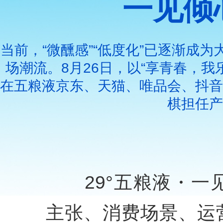
一见倾
当前，“微醺感”“低度化”已逐渐成
场潮流。8月26日，以“享青春，我
在五粮液京东、天猫、唯品会、抖音
棋担任产
29°五粮液・一
主张、消费场景、运