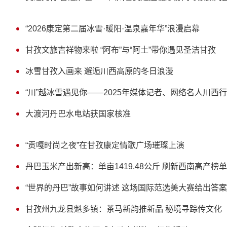
“2026康定第二届冰雪·暖阳·温泉嘉年华”浪漫启幕
甘孜文旅吉祥物来啦 “阿布”与“阿土”带你遇见圣洁甘孜
冰雪甘孜入画来 邂逅川西高原的冬日浪漫
“川”越冰雪遇见你——2025年媒体记者、网络名人川西
大渡河丹巴水电站获国家核准
“贡嘎时尚之夜”在甘孜康定情歌广场璀璨上演
丹巴玉米产出新高：单亩1419.48公斤 刷新西南高产榜单
“世界的丹巴”故事如何讲述 这场国际范选美大赛给出答案
甘孜州九龙县魁多镇：茶马新韵推新品 秘境寻踪传文化