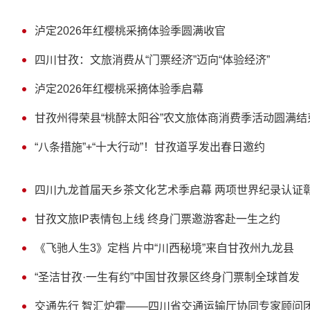
泸定2026年红樱桃采摘体验季圆满收官
四川甘孜：文旅消费从“门票经济”迈向“体验经济”
泸定2026年红樱桃采摘体验季启幕
甘孜州得荣县“桃醉太阳谷”农文旅体商消费季活动圆满结
“八条措施”+“十大行动”！甘孜道孚发出春日邀约
四川九龙首届天乡茶文化艺术季启幕 两项世界纪录认证
甘孜文旅IP表情包上线 终身门票邀游客赴一生之约
《飞驰人生3》定档 片中“川西秘境”来自甘孜州九龙县
“圣洁甘孜·一生有约”中国甘孜景区终身门票制全球首发
交通先行 智汇炉霍——四川省交通运输厅协同专家顾问