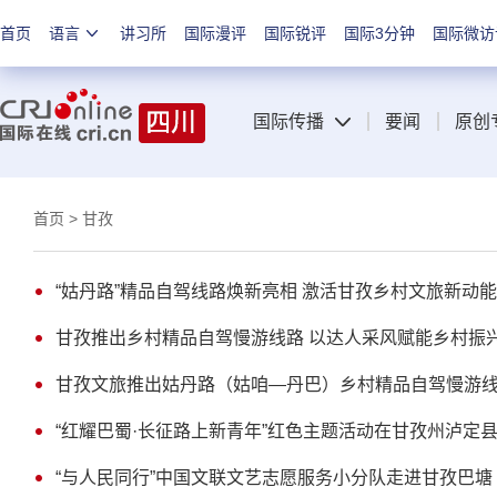
首页
语言
讲习所
国际漫评
国际锐评
国际3分钟
国际微访
国际传播
要闻
原创
首页
> 甘孜
“姑丹路”精品自驾线路焕新亮相 激活甘孜乡村文旅新动能
甘孜推出乡村精品自驾慢游线路 以达人采风赋能乡村振
甘孜文旅推出姑丹路（姑咱—丹巴）乡村精品自驾慢游
“红耀巴蜀·长征路上新青年”红色主题活动在甘孜州泸定
“与人民同行”中国文联文艺志愿服务小分队走进甘孜巴塘