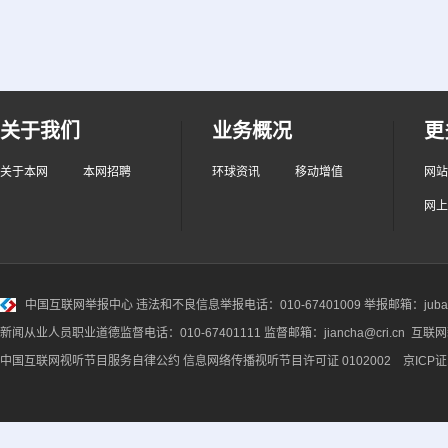
关于我们
业务概况
更
关于本网
本网招聘
环球资讯
移动增值
网站
网上
中国互联网举报中心
违法和不良信息举报电话：010-67401009 举报邮箱：jubao@
新闻从业人员职业道德监督电话：010-67401111 监督邮箱：jiancha@cri.cn 互联
中国互联网视听节目服务自律公约
信息网络传播视听节目许可证 0102002 京ICP证