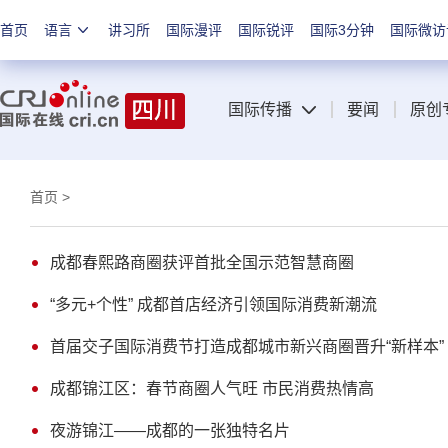
首页
语言
讲习所
国际漫评
国际锐评
国际3分钟
国际微访
国际传播
要闻
原创
首页
>
成都春熙路商圈获评首批全国示范智慧商圈
“多元+个性” 成都首店经济引领国际消费新潮流
首届交子国际消费节打造成都城市新兴商圈晋升“新样本”
成都锦江区：春节商圈人气旺 市民消费热情高
夜游锦江——成都的一张独特名片