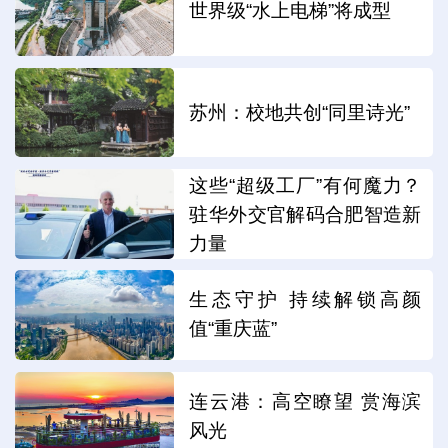
世界级“水上电梯”将成型
苏州：校地共创“同里诗光”
这些“超级工厂”有何魔力？
驻华外交官解码合肥智造新
力量
生态守护 持续解锁高颜
值“重庆蓝”
连云港：高空瞭望 赏海滨
风光