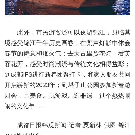
此外，市民游客还可以夜游锦江，身临其
境感受锦江千年历史画卷，在桨声灯影中体会
春节的诗意和烟火气；去太古里赏花灯，看芙
蓉花开，感受时尚潮流与传统文化相得益彰；
到成都IFS进行新春团聚打卡，和家人朋友共同
开启崭新的2023年；到塔子山公园参加新春游
园会，品美食、玩游戏、逛非遗，过个热热闹
闹的文化年……
成都日报锦观新闻 记者 粟新林 供图 锦江