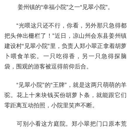
姜州镇的“幸福小院”之一“见翠小院”。
“光喂这只还不行，你看，另外那只急得都
把头伸出栅栏了！”近日，凉山州会东县姜州镇
建设村“见翠小院”里，负责人郑小翠正拿着胡萝
卜喂食羊驼。一只吃得香，另一只急得探脑
袋，围观的游客被逗得前仰后合。
“见翠小院”的“王牌”，就是这两只萌萌的羊
驼。花上十来块钱买份胡萝卜条，就能跟它们
零距离互动拍照，小院里笑声不断。
可别小看这方庭院。郑小翠把门口原本荒