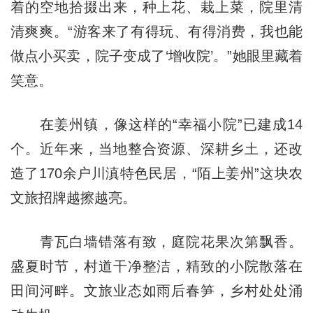
着的空地拾掇出来，种上花、栽上菜，院里清
清爽爽。“游客来了有得玩、有得消费，我也能
做点小买卖，院子变成了‘增收院’。”她眼里藏着
笑意。
在姜州镇，像这样的“幸福小院”已建成14
个。近年来，当地整合资源、深耕乡土，还改
造了170余户川滇特色民居，“陌上姜州”这块农
文旅招牌越擦越亮。
青瓦白墙错落有致，庭院花果次第飘香。
盛夏时节，村道干净整洁，精致的小院散落在
田间河畔。文旅业态如雨后春笋，乡村处处涌