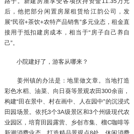
路子。新建房屋享受各项扶持资金11.35万元
后，他把部分闲置房屋租赁给江韵公司，发
展“民宿+茶饮+农特产品销售”多元业态，租金直
接用于抵扣建房成本，相当于“房子自己养自
己”。
小院建好了，游客从哪来？
姜州镇的办法是：地里做文章。当地打造
彩色水稻、油菜、向日葵等景观农田300余亩，
构建“田在景中、村在画中、人在园中”的沉浸式
田园场景。依托3个3A级景区和3个州级现代农
业园区，培育田园露营、乡创市集、榴C咖啡等
新潮消费业态，打造精品景观点8处、休闲消费