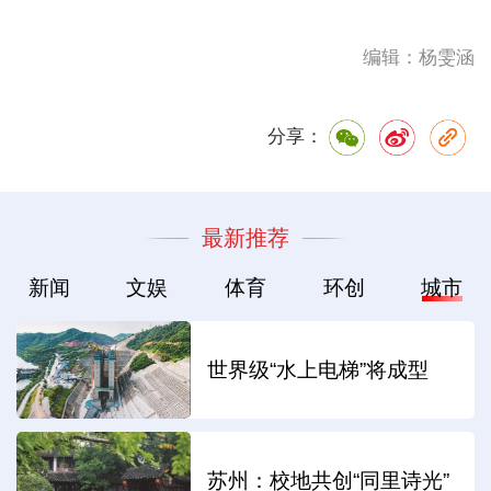
编辑：杨雯涵
分享：
最新推荐
新闻
文娱
体育
环创
城市
世界级“水上电梯”将成型
苏州：校地共创“同里诗光”