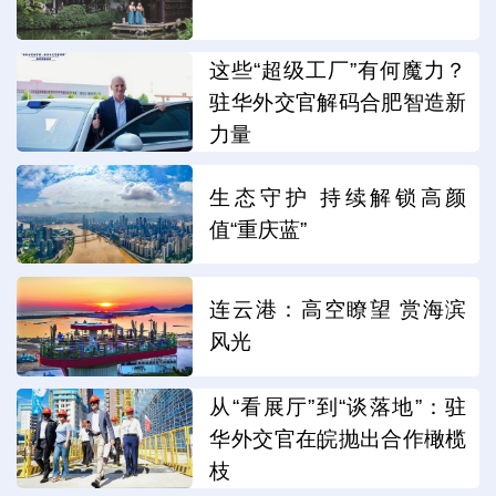
这些“超级工厂”有何魔力？
驻华外交官解码合肥智造新
力量
生态守护 持续解锁高颜
值“重庆蓝”
连云港：高空瞭望 赏海滨
风光
从“看展厅”到“谈落地”：驻
华外交官在皖抛出合作橄榄
枝