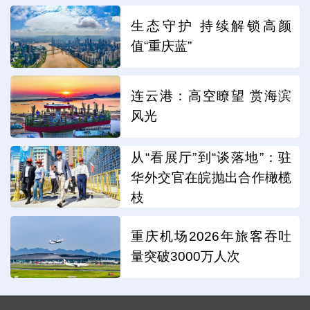
生态守护 持续解锁高颜
值“重庆蓝”
连云港：高空瞭望 赏海滨
风光
从“看展厅”到“谈落地”：驻
华外交官在皖抛出合作橄榄
枝
重庆机场2026年旅客吞吐
量突破3000万人次