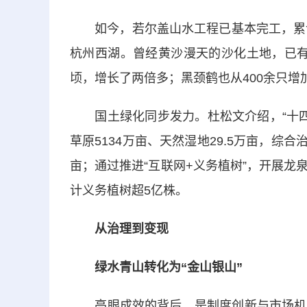
如今，若尔盖山水工程已基本完工，累计完
杭州西湖。曾经黄沙漫天的沙化土地，已有近
顷，增长了两倍多；黑颈鹤也从400余只增加
国土绿化同步发力。杜松文介绍，“十四五
草原5134万亩、天然湿地29.5万亩，综合
亩；通过推进“互联网+义务植树”，开展龙泉
计义务植树超5亿株。
从治理到变现
绿水青山转化为“金山银山”
亮眼成效的背后，是制度创新与市场机制