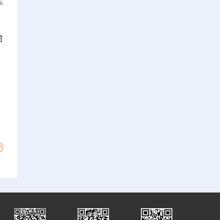
非
，
治