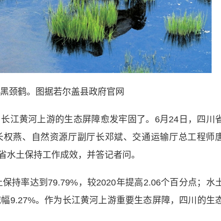
黑颈鹤。图据若尔盖县政府官网
江黄河上游的生态屏障愈发牢固了。6月24日，四川
长权燕、自然资源厅副厅长邓斌、交通运输厅总工程师
省水土保持工作成效，并答记者问。
率达到79.79%，较2020年提高2.06个百分点；水
、减幅9.27%。作为长江黄河上游重要生态屏障，四川的生