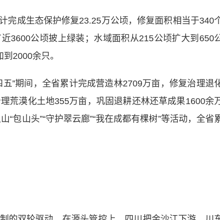
成生态保护修复23.25万公顷，修复面积相当于340
3600公顷披上绿装；水域面积从215公顷扩大到650
到2000余只。
”期间，全省累计完成营造林2709万亩，修复治理退
治理荒漠化土地355万亩，巩固退耕还林还草成果1600余
山“包山头”“守护翠云廊”“我在成都有棵树”等活动，全省
的双轮驱动。在源头管控上，四川把金沙江下游、川