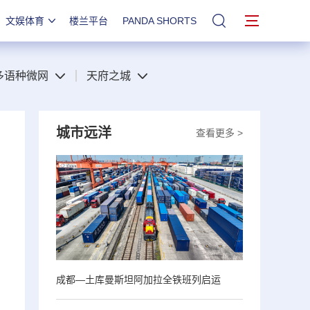
文娱体育
楼兰平台
PANDA SHORTS
站内搜索
多语种微网
天府之城
城市远洋
查看更多 >
成都—土库曼斯坦阿加拉全铁班列启运