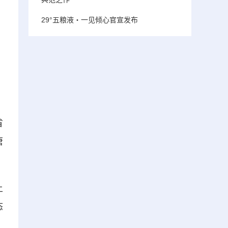
29°五粮液・一见倾心官宣发布
省
唐
土
态