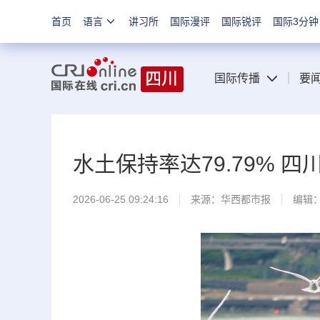
首页
语言
讲习所
国际漫评
国际锐评
国际3分钟
国际传播
要
水土保持率达79.79% 
2026-06-25 09:24:16
来源：
华西都市报
编辑