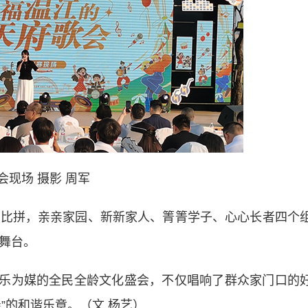
会现场 摄影 周军
比拼，亲亲家园、新新家人、箐箐学子、心心长者四个
的舞台。
音乐为媒的全民全龄文化盛会，不仅唱响了群众家门口的
”的和谐乐章。（文 杨艺）