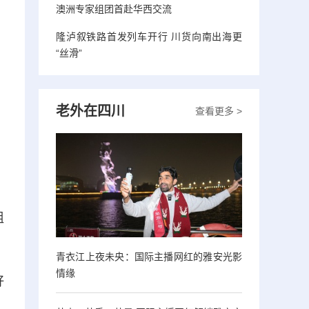
澳洲专家组团首赴华西交流
隆泸叙铁路首发列车开行 川货向南出海更
“丝滑”
老外在四川
查看更多 >
组
青衣江上夜未央：国际主播网红的雅安光影
情缘
好