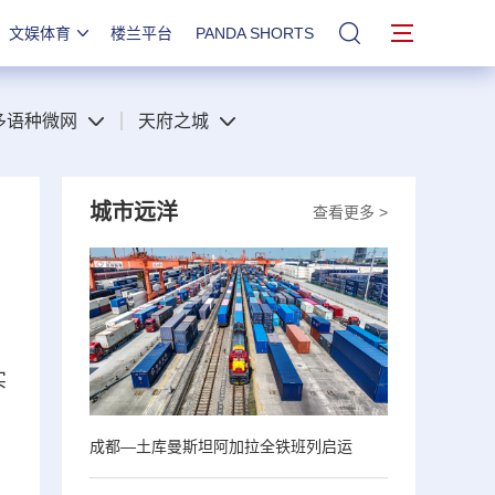
文娱体育
楼兰平台
PANDA SHORTS
站内搜索
多语种微网
天府之城
城市远洋
查看更多 >
实
成都—土库曼斯坦阿加拉全铁班列启运