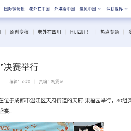
国际微访谈
老外在中国
外媒看中国
遇见中国
深耕世界
闻
原创专稿
老外在四川
Hi, 四川！
热点专题
会”决赛举行
线
编辑：邓超
责编：杨雯涵
在位于成都市温江区天府街道的天府·果福园举行，30组
盛宴。