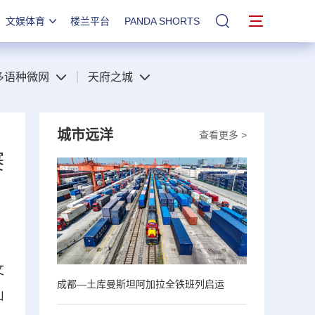
文娱体育
楼兰平台
PANDA SHORTS
站内搜索
多语种微网
天府之城
城市远洋
查看更多 >
赛
文
成都—土库曼斯坦阿加拉全铁班列启运
山