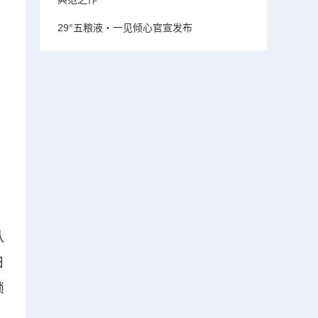
29°五粮液・一见倾心官宣发布
队
日
锁