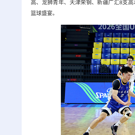
高、龙狮青年、天津荣钢、新疆广汇8支高
篮球盛宴。