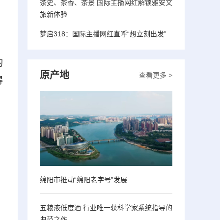
茶史、茶香、茶景 国际主播网红解锁雅安文
旅新体验
梦启318：国际主播网红直呼“想立刻出发”
的
原产地
查看更多 >
得
绵阳市推动“绵阳老字号”发展
五粮液低度酒 行业唯一获科学家系统指导的
典范之作