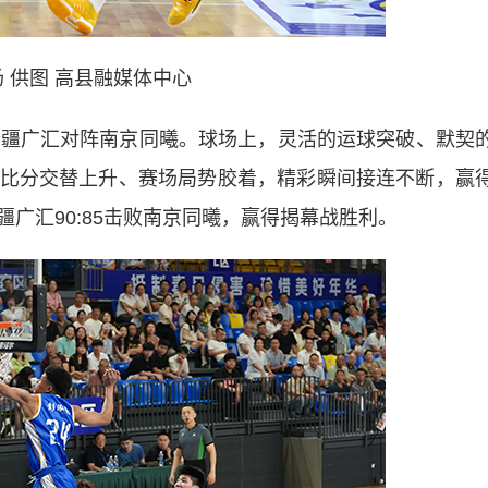
 供图 高县融媒体中心
疆广汇对阵南京同曦。球场上，灵活的运球突破、默契
比分交替上升、赛场局势胶着，精彩瞬间接连不断，赢
广汇90:85击败南京同曦，赢得揭幕战胜利。