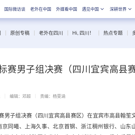
国际微访谈
老外在中国
外媒看中国
遇见中国
深耕世界
闻
原创专稿
老外在四川
Hi, 四川！
热点专题
球锦标赛男子组决赛（四川宜宾高县
线
编辑：邓超
责编：杨雯涵
锦标赛男子组决赛（四川宜宾高县赛区）在宜宾市高县翰笙
南京同曦、上海久事、北京首钢、浙江稠州银行、山东