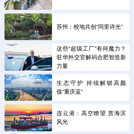
苏州：校地共创“同里诗光”
这些“超级工厂”有何魔力？
驻华外交官解码合肥智造新
力量
生态守护 持续解锁高颜
值“重庆蓝”
连云港：高空瞭望 赏海滨
风光