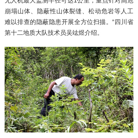
无人机最大监测半径可达1公里，重点针对高危
崩塌山体、隐蔽性山体裂缝、松动危岩等人工
难以排查的隐蔽隐患开展全方位扫描。”四川省
第十二地质大队技术员吴竑煜介绍。