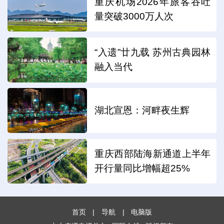
重庆机场2026年旅客吞吐
量突破3000万人次
“入遗”廿九载 苏州古典园林
融入当代
湖北宣恩：河畔夜生辉
重庆西部陆海新通道上半年
开行量同比增幅超25%
首页
|
导航
|
电脑版