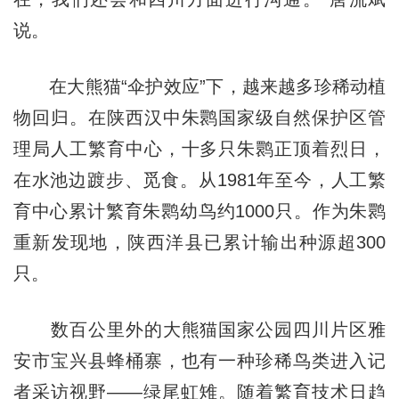
说。
在大熊猫“伞护效应”下，越来越多珍稀动植
物回归。在陕西汉中朱鹮国家级自然保护区管
理局人工繁育中心，十多只朱鹮正顶着烈日，
在水池边踱步、觅食。从1981年至今，人工繁
育中心累计繁育朱鹮幼鸟约1000只。作为朱鹮
重新发现地，陕西洋县已累计输出种源超300
只。
数百公里外的大熊猫国家公园四川片区雅
安市宝兴县蜂桶寨，也有一种珍稀鸟类进入记
者采访视野——绿尾虹雉。随着繁育技术日趋