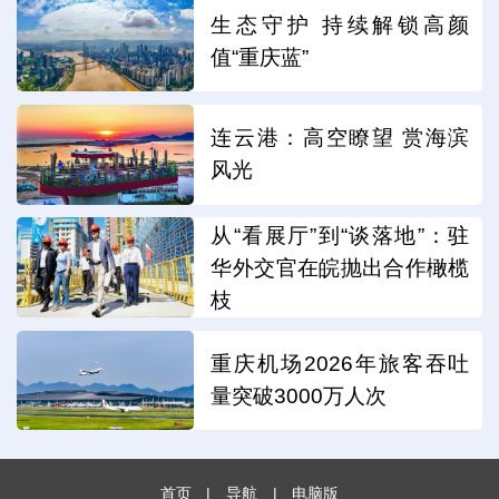
生态守护 持续解锁高颜
值“重庆蓝”
连云港：高空瞭望 赏海滨
风光
从“看展厅”到“谈落地”：驻
华外交官在皖抛出合作橄榄
枝
重庆机场2026年旅客吞吐
量突破3000万人次
首页
|
导航
|
电脑版