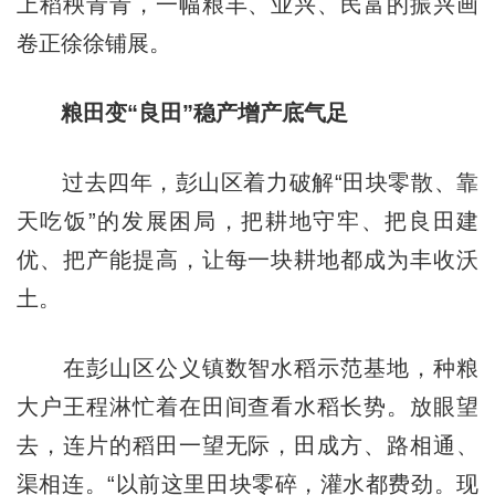
上稻秧青青，一幅粮丰、业兴、民富的振兴画
卷正徐徐铺展。
粮田变“良田”稳产增产底气足
过去四年，彭山区着力破解“田块零散、靠
天吃饭”的发展困局，把耕地守牢、把良田建
优、把产能提高，让每一块耕地都成为丰收沃
土。
在彭山区公义镇数智水稻示范基地，种粮
大户王程淋忙着在田间查看水稻长势。放眼望
去，连片的稻田一望无际，田成方、路相通、
渠相连。“以前这里田块零碎，灌水都费劲。现