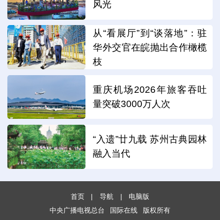
风光
从“看展厅”到“谈落地”：驻
华外交官在皖抛出合作橄榄
枝
重庆机场2026年旅客吞吐
量突破3000万人次
“入遗”廿九载 苏州古典园林
融入当代
首页
|
导航
|
电脑版
中央广播电视总台
国际在线
版权所有