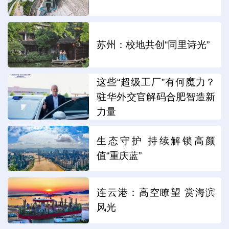
苏州：校地共创“同里诗光”
这些“超级工厂”有何魔力？
驻华外交官解码合肥智造新
力量
生态守护 持续解锁高颜
值“重庆蓝”
连云港：高空瞭望 赏海滨
风光