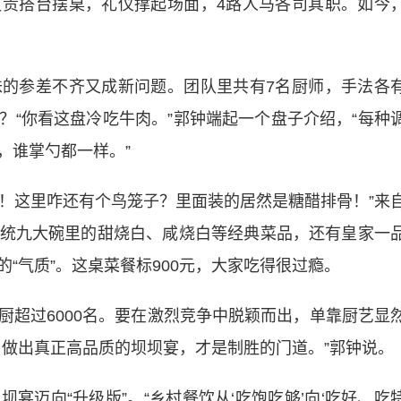
责搭台摆桌，礼仪撑起场面，4路人马各司其职。如今
参差不齐又成新问题。团队里共有7名厨师，手法各
？“你看这盘冷吃牛肉。”郭钟端起一个盘子介绍，“每种
，谁掌勺都一样。”
哟！这里咋还有个鸟笼子？里面装的居然是糖醋排骨！”来
统九大碗里的甜烧白、咸烧白等经典菜品，还有皇家一
“气质”。这桌菜餐标900元，大家吃得很过瘾。
过6000名。要在激烈竞争中脱颖而出，单靠厨艺显
，做出真正高品质的坝坝宴，才是制胜的门道。”郭钟说。
迈向“升级版”。“乡村餐饮从‘吃饱吃够’向‘吃好、吃