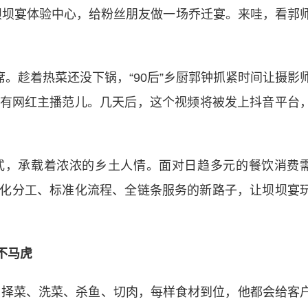
坝宴体验中心，给粉丝朋友做一场乔迁宴。来哇，看郭
。趁着热菜还没下锅，“90后”乡厨郭钟抓紧时间让摄影
有网红主播范儿。几天后，这个视频将被发上抖音平台
，承载着浓浓的乡土人情。面对日趋多元的餐饮消费
化分工、标准化流程、全链条服务的新路子，让坝坝宴
不马虎
择菜、洗菜、杀鱼、切肉，每样食材到位，他都会给客