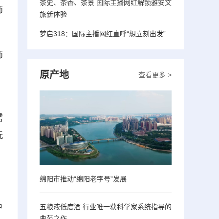
茶史、茶香、茶景 国际主播网红解锁雅安文
师
旅新体验
梦启318：国际主播网红直呼“想立刻出发”
师
，
原产地
查看更多 >
需
玩
绵阳市推动“绵阳老字号”发展
户
五粮液低度酒 行业唯一获科学家系统指导的
典范之作