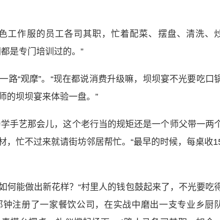
工作服的员工各司其职，忙着配菜、摆盘、清洗、
都是专门培训过的。”
“观摩”。“现在都说消费升级嘛，坝坝宴不光要吃口
师的坝坝宴来体验一盘。”
学手艺那会儿，这个老行当的规矩还是一个师父带一两
材，忙不过来就请街坊邻居帮忙。“最早的时候，每桌收1
何能做出新花样？“村里人的钱包鼓起来了，不光要吃
郭钟注册了一家餐饮公司，在实战中磨出一支专业乡厨