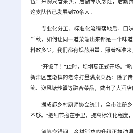
伍：采购只管采买，后厨专攻烹饪，后勤负
这支队伍已发展到70余人。
专业化分工、标准化流程落地后，口味的
千秋，如何让同一道菜端出来都是一个味道
料放多少，我们都有规范用量。照着标准来
“开饭了！”12时，坝坝宴正式开场。“
新津区宝墩镇的老陈打量满桌菜品：除了传
鲍、避风塘炒蟹等融合菜品，做出了大酒店的
据成都乡村厨师协会统计，全市注册乡厨超
不够。“把细节攥在手里，提高标准化程度
觥筹交错间，乡村消费的升级正推动坝坝宴