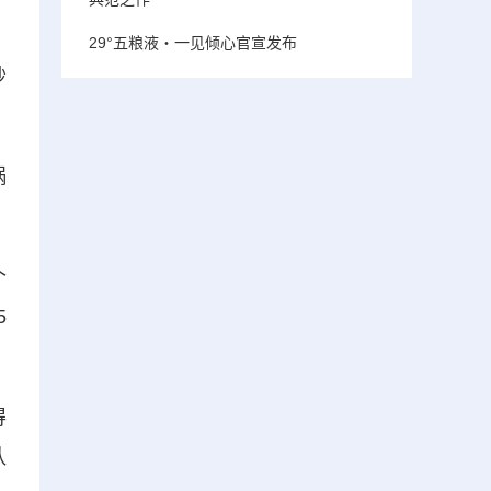
29°五粮液・一见倾心官宣发布
炒
锅
个
5
得
队