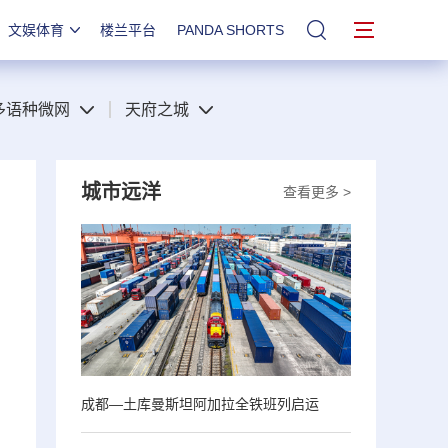
文娱体育
楼兰平台
PANDA SHORTS
站内搜索
多语种微网
天府之城
城市远洋
查看更多 >
成都—土库曼斯坦阿加拉全铁班列启运