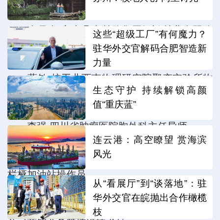
余昌会 宁南县南丝路集团银鸿丝业有限公
这些“超级工厂”有何魔力？
司前缫车间副主任
驻华外交官解码合肥智造新
力量
蒋敏 核工业西南物理研究院聚变实验所物
生态守护 持续解锁高颜
理实验研究室党支部书记
值“重庆蓝”
李强 四川省肿瘤医院胸外科主任导师
连云港：高空瞭望 赏海滨
风光
廖礼萍 中国石油四川凉山销售公司盐源四
栏桠加油站操作员
从“看展厅”到“谈落地”：驻
华外交官在皖抛出合作橄榄
梁书健 国网四川省电力公司旺苍县供电分
枝