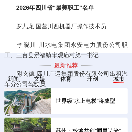
2026年四川省“最美职工”名单
罗九龙 国营川西机器厂操作技术员
李晓川 川水电集团永安电力股份公司职
工、三台县景福镇宋观庙村第一书记
最新推荐
附玄德 四川广运集团股份有限公司出租汽
新闻
文娱
体育
环创
城市
车分公司驾驶员
世界级“水上电梯”将成型
尹利辉 岳池县朝阳街道麻柳桥社区党委书
记
苏州：校地共创“同里诗光”
格西王姆 马尔康市老年养护院院长