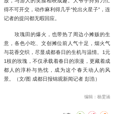
放，与游人的笑脸相映成趣。大爷手持剪刀忙
得不可开交，动作麻利得几乎“抡出火星子”，连
记者的提问都无暇回应。
玫瑰田的爆火，也带热了周边小摊贩的生
意，各色小吃、文创摊位前人气十足，烟火气
与花香交织，尽显成都春日的生机与温情。1元
1枝的玫瑰，不仅承载着春日的浪漫，更藏着成
都人的淳朴与热忱，成为这个春天动人的风
景。（文/图 成都日报锦观新闻记者 彭浩）
编辑：杨雯涵