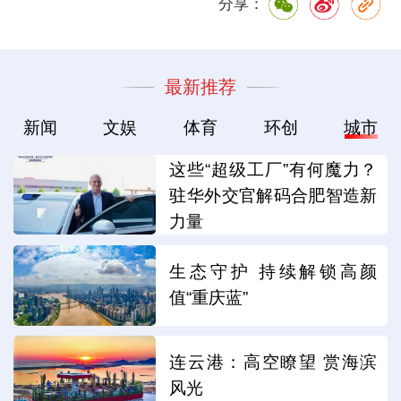
分享：
最新推荐
新闻
文娱
体育
环创
城市
这些“超级工厂”有何魔力？
驻华外交官解码合肥智造新
力量
生态守护 持续解锁高颜
值“重庆蓝”
连云港：高空瞭望 赏海滨
风光