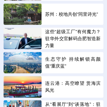
苏州：校地共创“同里诗光”
这些“超级工厂”有何魔力？
驻华外交官解码合肥智造新
力量
生态守护 持续解锁高颜
值“重庆蓝”
连云港：高空瞭望 赏海滨
风光
从“看展厅”到“谈落地”：驻