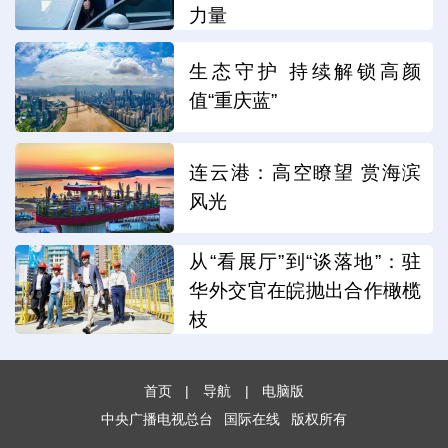
力量
生态守护 持续解锁高颜
值“重庆蓝”
连云港：高空瞭望 赏海滨
风光
从“看展厅”到“谈落地”：驻
华外交官在皖抛出合作橄榄
枝
首页
|
导航
|
电脑版
中央广播电视总台
国际在线
版权所有