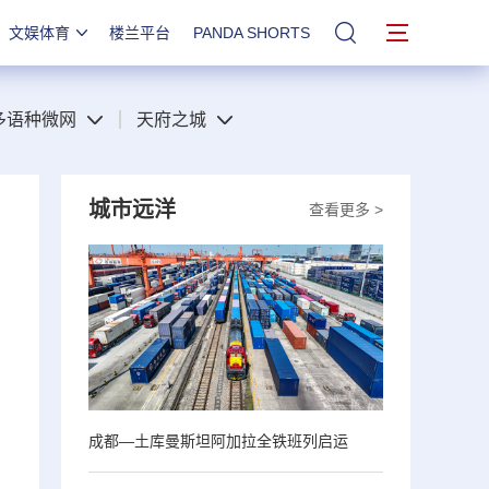
文娱体育
楼兰平台
PANDA SHORTS
站内搜索
多语种微网
天府之城
城市远洋
查看更多 >
成都—土库曼斯坦阿加拉全铁班列启运