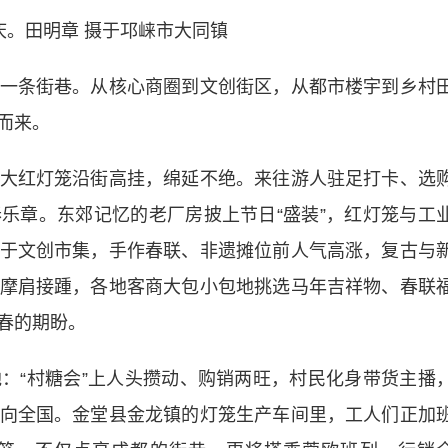
庆。田明章 摄于邛崃市大同镇
条街巷。从核心商圈到文创街区，从都市楼宇到乡村
而来。
红灯笼沿街高挂，绵延不绝。来往游人驻足打卡、选
乐章。东郊记忆的老厂房披上节日“盛装”，红灯笼与工
于文创市集，手作春联、非遗摊位前人气高涨，复古与
摩肩接踵，各地客商大包小包地挑选马年吉祥物、春联
春的期盼。
“村糖会”上人头攒动、购销两旺，村民化身带货主播
向全国。金堂县金龙镇的灯笼生产车间里，工人们正加