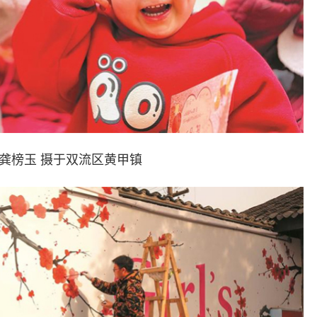
龚榜玉 摄于双流区黄甲镇