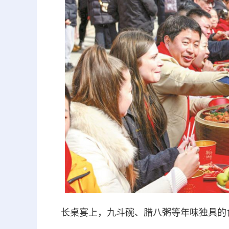
长桌宴上，九斗碗、腊八粥等年味独具的