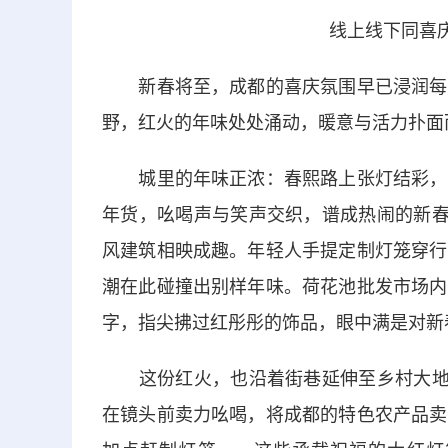
线上线下同喜
新春将至，成都的喜庆氛围早已浸润每一
野，红火的年味处处涌动，暖意与活力扑面
城里的年味正浓：春熙路上张灯结彩，大
年货，吆喝声与笑声交织，谱成热闹的新春
风建筑相映成趣。年轻人手提定制灯笼穿行
潮在此碰撞出别样年味。荷花池批发市场内
字，指尖拂过红彤彤的饰品，眼中满是对新
这份红火，也沿着街巷延伸至乡村大地：
在镜头前卖力吆喝，将成都的特色农产品卖