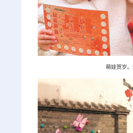
萌娃贺岁。