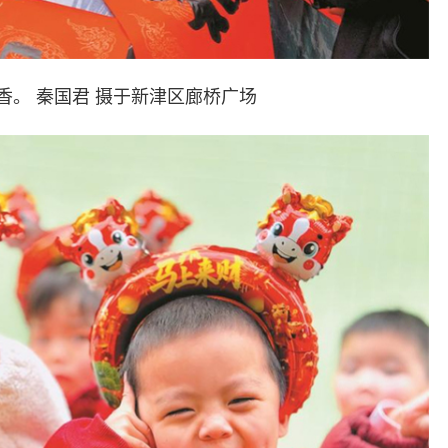
香。 秦国君 摄于新津区廊桥广场