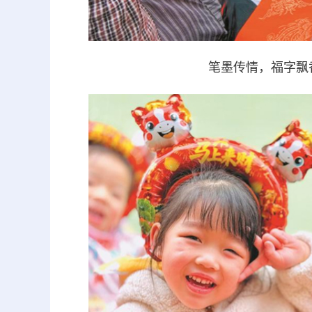
笔墨传情，福字飘