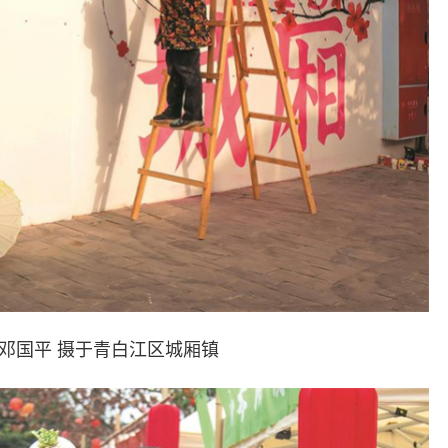
邓国平 摄于青白江区城厢镇