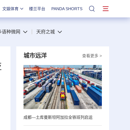
文娱体育
楼兰平台
PANDA SHORTS
站内搜索
多语种微网
天府之城
城市远洋
查看更多 >
亚
成都—土库曼斯坦阿加拉全铁班列启运