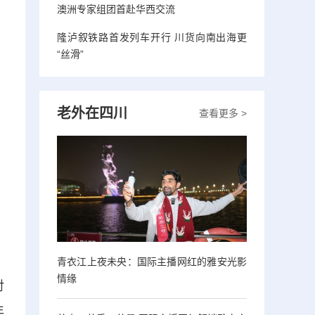
澳洲专家组团首赴华西交流
隆泸叙铁路首发列车开行 川货向南出海更
“丝滑”
老外在四川
查看更多 >
青衣江上夜未央：国际主播网红的雅安光影
情缘
对
年