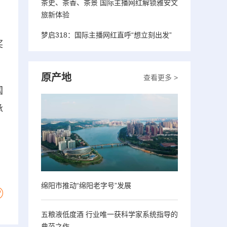
茶史、茶香、茶景 国际主播网红解锁雅安文
旅新体验
梦启318：国际主播网红直呼“想立刻出发”
奖
原产地
查看更多 >
国
承
绵阳市推动“绵阳老字号”发展
五粮液低度酒 行业唯一获科学家系统指导的
典范之作