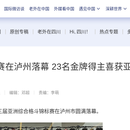
国际微访谈
老外在中国
外媒看中国
遇见中国
深耕世界
闻
原创专稿
老外在四川
Hi, 四川！
热点专题
在泸州落幕 23名金牌得主喜获
线
编辑：邓超
责编：李萌
第三届亚洲综合格斗锦标赛在泸州市圆满落幕。