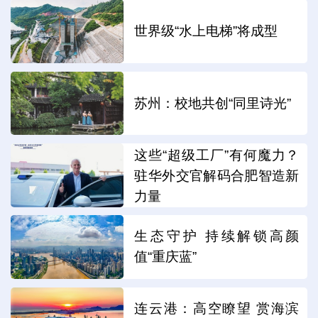
世界级“水上电梯”将成型
苏州：校地共创“同里诗光”
这些“超级工厂”有何魔力？
驻华外交官解码合肥智造新
力量
生态守护 持续解锁高颜
值“重庆蓝”
连云港：高空瞭望 赏海滨