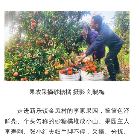
果农采摘砂糖橘 摄影 刘晓梅
走进新乐镇金凤村的李家果园，筐筐色泽
鲜亮、个头匀称的砂糖橘堆成小山。果园主人
李寿刚、张小红夫妇手脚不停，采摘、分拣、