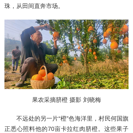
珠，从田间直奔市场。
果农采摘脐橙 摄影 刘晓梅
不远处的另一片“橙”色海洋里，村民何国旗
正悉心照料他的70亩卡拉红肉脐橙。这些果子