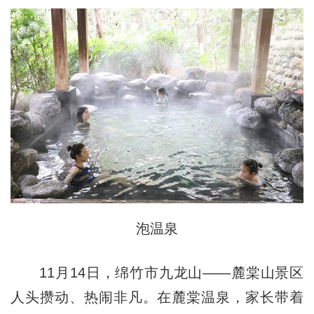
泡温泉
11月14日，绵竹市九龙山——麓棠山景区
人头攒动、热闹非凡。在麓棠温泉，家长带着