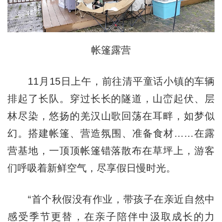
帐篷露营
11月15日上午，前往清平童话小镇的车辆
排起了长队。穿过长长的隧道，山峦起伏、层
林尽染，悠扬的羌汉山歌回荡在耳畔，如梦似
幻。搭建帐篷、营造氛围、准备食材……在露
营基地，一顶顶帐篷错落散布在草坪上，游客
们呼吸着新鲜空气，尽享假日慢时光。
“首个秋假没有作业，带孩子在亲近自然中
感受季节更替，在亲子陪伴中汲取成长的力