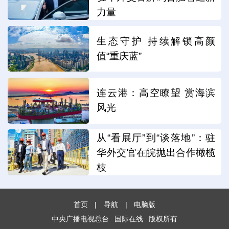
力量
生态守护 持续解锁高颜
值“重庆蓝”
连云港：高空瞭望 赏海滨
风光
从“看展厅”到“谈落地”：驻
华外交官在皖抛出合作橄榄
枝
首页
|
导航
|
电脑版
中央广播电视总台
国际在线
版权所有