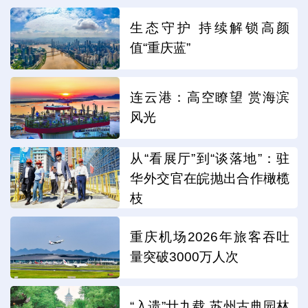
生态守护 持续解锁高颜
值“重庆蓝”
连云港：高空瞭望 赏海滨
风光
从“看展厅”到“谈落地”：驻
华外交官在皖抛出合作橄榄
枝
重庆机场2026年旅客吞吐
量突破3000万人次
“入遗”廿九载 苏州古典园林