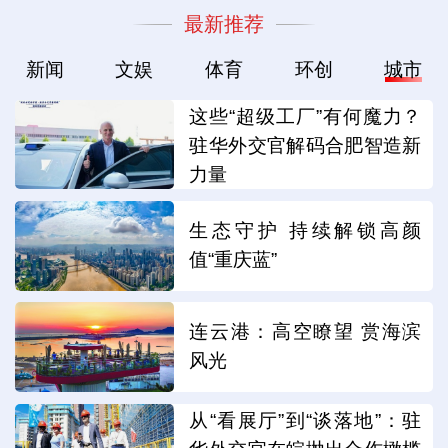
最新推荐
新闻
文娱
体育
环创
城市
这些“超级工厂”有何魔力？
驻华外交官解码合肥智造新
力量
生态守护 持续解锁高颜
值“重庆蓝”
连云港：高空瞭望 赏海滨
风光
从“看展厅”到“谈落地”：驻