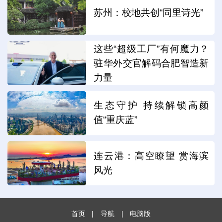
苏州：校地共创“同里诗光”
这些“超级工厂”有何魔力？
驻华外交官解码合肥智造新
力量
生态守护 持续解锁高颜
值“重庆蓝”
连云港：高空瞭望 赏海滨
风光
首页
|
导航
|
电脑版