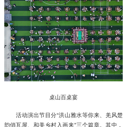
桌山百桌宴
活动演出节目分“洪山雅水等你来、羌风楚
韵俏瓦屋、和美乡村入画来”三个篇章。其中，