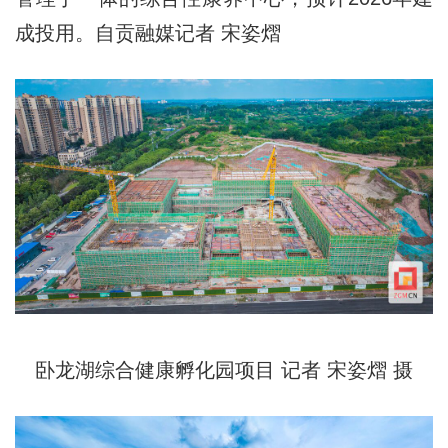
成投用。自贡融媒记者 宋姿熠
卧龙湖综合健康孵化园项目 记者 宋姿熠 摄