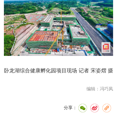
卧龙湖综合健康孵化园项目现场 记者 宋姿熠 摄
编辑：冯巧凤
分享：