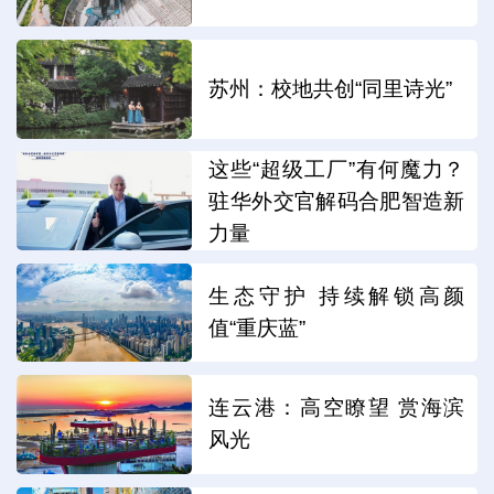
苏州：校地共创“同里诗光”
这些“超级工厂”有何魔力？
驻华外交官解码合肥智造新
力量
生态守护 持续解锁高颜
值“重庆蓝”
连云港：高空瞭望 赏海滨
风光