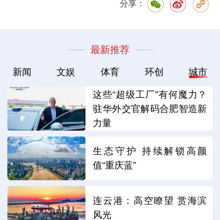
分享：
最新推荐
新闻
文娱
体育
环创
城市
这些“超级工厂”有何魔力？
驻华外交官解码合肥智造新
力量
生态守护 持续解锁高颜
值“重庆蓝”
连云港：高空瞭望 赏海滨
风光