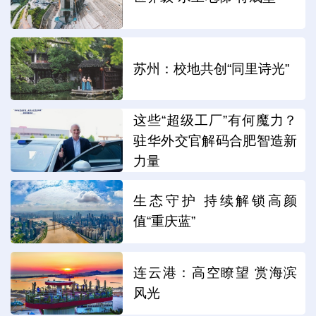
苏州：校地共创“同里诗光”
这些“超级工厂”有何魔力？
驻华外交官解码合肥智造新
力量
生态守护 持续解锁高颜
值“重庆蓝”
连云港：高空瞭望 赏海滨
风光