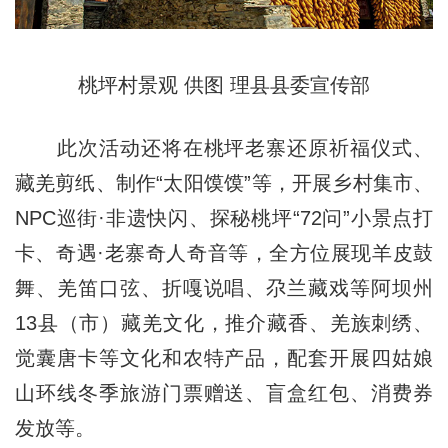
桃坪村景观 供图 理县县委宣传部
此次活动还将在桃坪老寨还原祈福仪式、
藏羌剪纸、制作“太阳馍馍”等，开展乡村集市、
NPC巡街·非遗快闪、探秘桃坪“72问”小景点打
卡、奇遇·老寨奇人奇音等，全方位展现羊皮鼓
舞、羌笛口弦、折嘎说唱、尕兰藏戏等阿坝州
13县（市）藏羌文化，推介藏香、羌族刺绣、
觉囊唐卡等文化和农特产品，配套开展四姑娘
山环线冬季旅游门票赠送、盲盒红包、消费券
发放等。