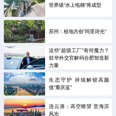
世界级“水上电梯”将成型
苏州：校地共创“同里诗光”
这些“超级工厂”有何魔力？
驻华外交官解码合肥智造新
力量
生态守护 持续解锁高颜
值“重庆蓝”
连云港：高空瞭望 赏海滨
风光