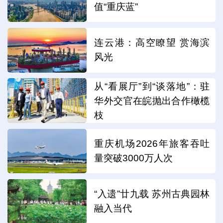
值“重庆蓝”
连云港：高空瞭望 赏海滨
风光
从“看展厅”到“谈落地”：驻
华外交官在皖抛出合作橄榄
枝
重庆机场2026年旅客吞吐
量突破3000万人次
“入遗”廿九载 苏州古典园林
融入当代