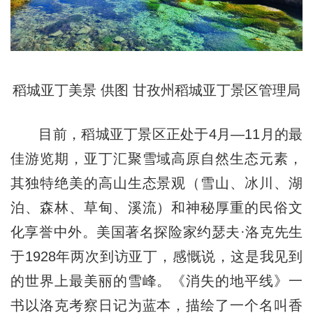
稻城亚丁美景 供图 甘孜州稻城亚丁景区管理局
目前，稻城亚丁景区正处于4月—11月的最
佳游览期，亚丁汇聚雪域高原自然生态元素，
其独特绝美的高山生态景观（雪山、冰川、湖
泊、森林、草甸、溪流）和神秘厚重的民俗文
化享誉中外。美国著名探险家约瑟夫·洛克先生
于1928年两次到访亚丁，感慨说，这是我见到
的世界上最美丽的雪峰。《消失的地平线》一
书以洛克考察日记为蓝本，描绘了一个名叫香