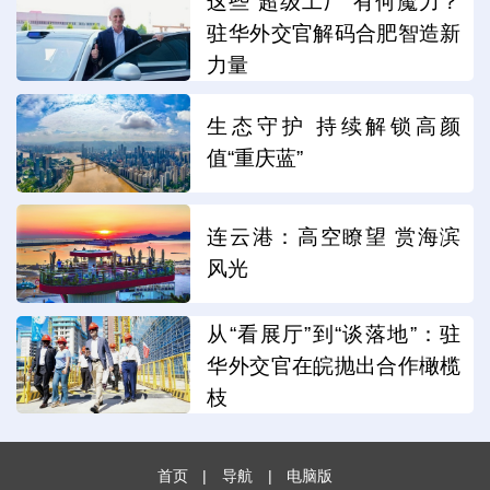
这些“超级工厂”有何魔力？
驻华外交官解码合肥智造新
力量
生态守护 持续解锁高颜
值“重庆蓝”
连云港：高空瞭望 赏海滨
风光
从“看展厅”到“谈落地”：驻
华外交官在皖抛出合作橄榄
枝
首页
|
导航
|
电脑版