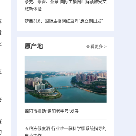
茶史、茶香、茶景 国际主播网红解锁雅安文
旅新体验
梦启318：国际主播网红直呼“想立刻出发”
要
设
业
原产地
查看更多 >
纽
署
、
绵阳市推动“绵阳老字号”发展
赛
五粮液低度酒 行业唯一获科学家系统指导的
的
典范之作