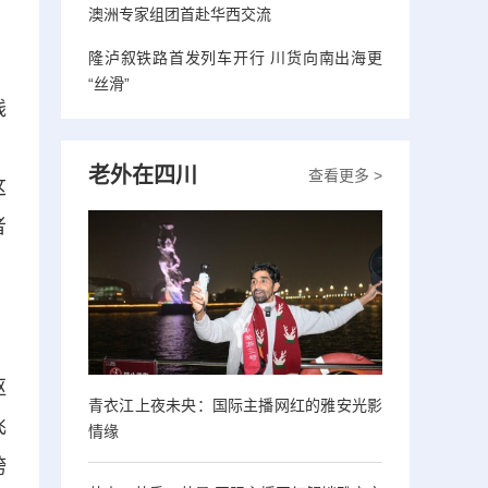
，
澳洲专家组团首赴华西交流
隆泸叙铁路首发列车开行 川货向南出海更
“丝滑”
线
，
老外在四川
查看更多 >
这
者
枢
青衣江上夜未央：国际主播网红的雅安光影
飞
情缘
跨