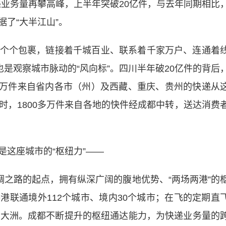
递业务量再攀高峰，上半年突破20亿件，与去年同期相比
据了“大半江山”。
个包裹，链接着千城百业、联系着千家万户、连通着
也是观察城市脉动的“风向标”。四川半年破20亿件的背后
00万件来自省内各市（州）及西藏、重庆、贵州的快递从
时，1800多万件来自各地的快件经成都中转，送达消费
这座城市的“枢纽力”——
之路的起点，拥有纵深广阔的腹地优势、“两场两港”的
港联通境外112个城市、境内30个城市；在飞的定期直
五大洲。成都不断提升的枢纽通达能力，为快递业务量的