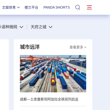
文娱体育
楼兰平台
PANDA SHORTS
站内搜索
多语种微网
天府之城
城市远洋
查看更多 >
成都—土库曼斯坦阿加拉全铁班列启运