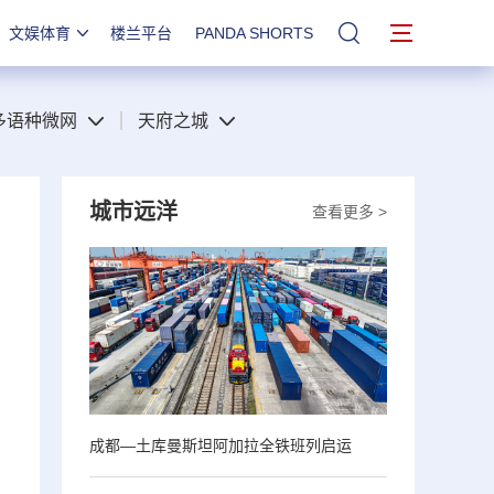
文娱体育
楼兰平台
PANDA SHORTS
站内搜索
多语种微网
天府之城
城市远洋
查看更多 >
成都—土库曼斯坦阿加拉全铁班列启运