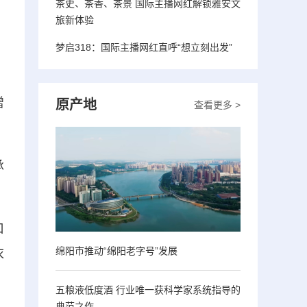
茶史、茶香、茶景 国际主播网红解锁雅安文
旅新体验
梦启318：国际主播网红直呼“想立刻出发”
增
原产地
查看更多 >
承
口
绵阳市推动“绵阳老字号”发展
衣
五粮液低度酒 行业唯一获科学家系统指导的
典范之作