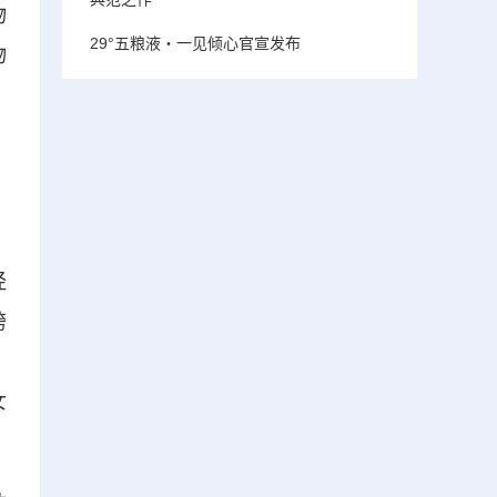
物
29°五粮液・一见倾心官宣发布
物
经
跨
、
女