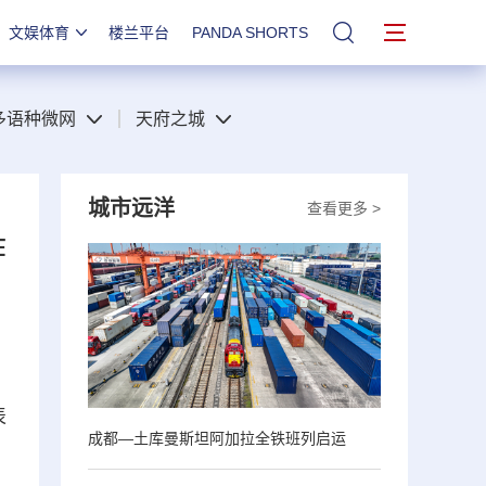
文娱体育
楼兰平台
PANDA SHORTS
站内搜索
多语种微网
天府之城
城市远洋
查看更多 >
诈
表
成都—土库曼斯坦阿加拉全铁班列启运