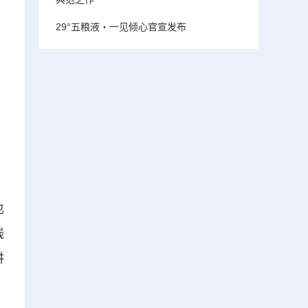
29°五粮液・一见倾心官宣发布
也
线
讲