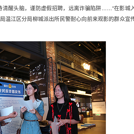
清醒头脑，谨防虚假招聘，远离诈骗陷阱……”在影城
局温江区分局柳城派出所民警耐心向前来观影的群众宣