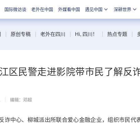
国际微访谈
老外在中国
外媒看中国
遇见中国
深耕世界
闻
原创专稿
老外在四川
Hi, 四川！
热点专题
温江区民警走进影院带市民了解反
线
编辑：邓超
反诈中心、柳城派出所联合爱心金融企业，组织市民代