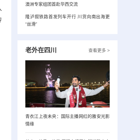
澳洲专家组团首赴华西交流
入
隆泸叙铁路首发列车开行 川货向南出海更
传
“丝滑”
老外在四川
查看更多 >
青衣江上夜未央：国际主播网红的雅安光影
情缘