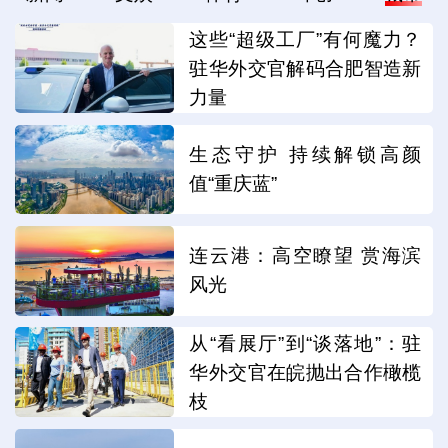
这些“超级工厂”有何魔力？
驻华外交官解码合肥智造新
力量
生态守护 持续解锁高颜
值“重庆蓝”
连云港：高空瞭望 赏海滨
风光
从“看展厅”到“谈落地”：驻
华外交官在皖抛出合作橄榄
枝