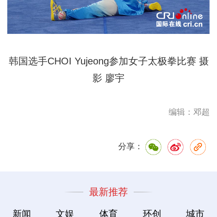
韩国选手CHOI Yujeong参加女子太极拳比赛
摄
影
廖宇
编辑：邓超
分享：
最新推荐
新闻
文娱
体育
环创
城市