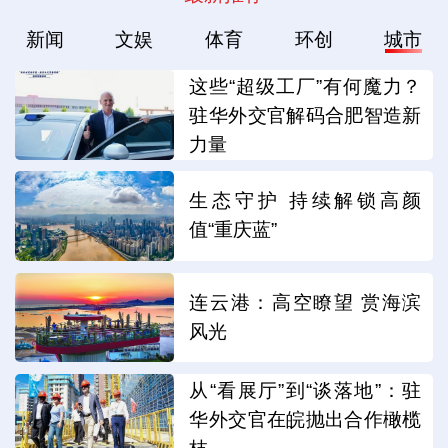
新闻
文娱
体育
环创
城市
这些“超级工厂”有何魔力？
驻华外交官解码合肥智造新
力量
生态守护 持续解锁高颜
值“重庆蓝”
连云港：高空瞭望 赏海滨
风光
从“看展厅”到“谈落地”：驻
华外交官在皖抛出合作橄榄