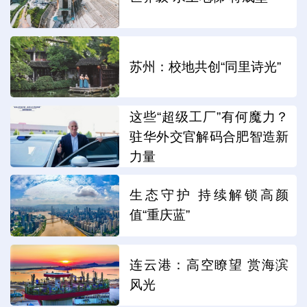
苏州：校地共创“同里诗光”
这些“超级工厂”有何魔力？
驻华外交官解码合肥智造新
力量
生态守护 持续解锁高颜
值“重庆蓝”
连云港：高空瞭望 赏海滨
风光