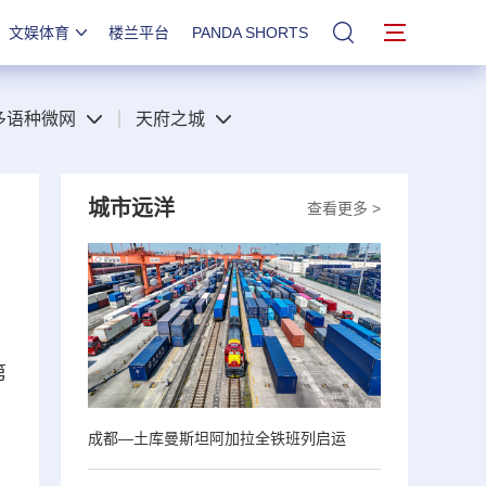
文娱体育
楼兰平台
PANDA SHORTS
站内搜索
多语种微网
天府之城
城市远洋
查看更多 >
第
，
成都—土库曼斯坦阿加拉全铁班列启运