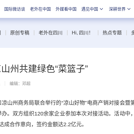
国际微访谈
老外在中国
外媒看中国
遇见中国
深耕世界
闻
原创专稿
老外在四川
Hi, 四川！
热点专题
凉山州共建绿色“菜篮子”
线
编辑：邓超
和凉山州商务局联合举行的“凉山好物”电商产销对接会暨
举办。双方组织120余家企业参加本次对接活动。活动中
成合作意向，签约金额达2.2亿元。