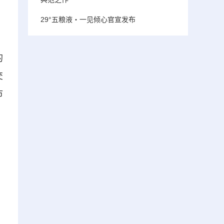
，
29°五粮液・一见倾心官宣发布
的
交
市