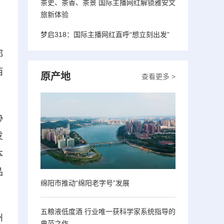
茶史、茶香、茶景 国际主播网红解锁雅安文
旅新体验
梦启318：国际主播网红直呼“想立刻出发”
都
西
原产地
查看更多 >
协
发
本
品
绵阳市推动“绵阳老字号”发展
五粮液低度酒 行业唯一获科学家系统指导的
州
典范之作