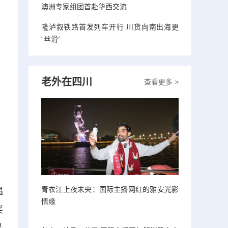
澳洲专家组团首赴华西交流
隆泸叙铁路首发列车开行 川货向南出海更
“丝滑”
老外在四川
查看更多 >
青衣江上夜未央：国际主播网红的雅安光影
唱
情缘
奖