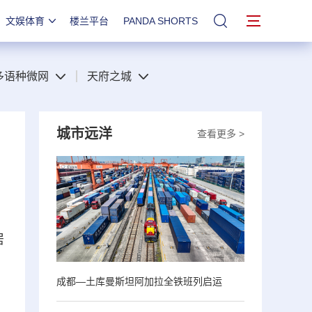
文娱体育
楼兰平台
PANDA SHORTS
站内搜索
多语种微网
天府之城
城市远洋
查看更多 >
居
成都—土库曼斯坦阿加拉全铁班列启运