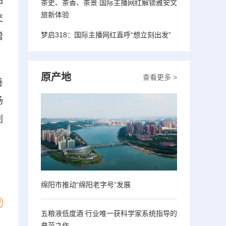
品
茶史、茶香、茶景 国际主播网红解锁雅安文
旅新体验
交
梦启318：国际主播网红直呼“想立刻出发”
增
原产地
查看更多 >
善
场
刘
绵阳市推动“绵阳老字号”发展
五粮液低度酒 行业唯一获科学家系统指导的
典范之作