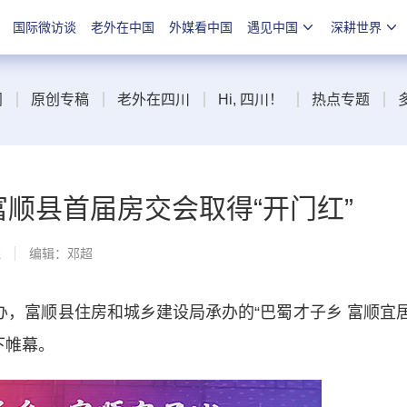
国际微访谈
老外在中国
外媒看中国
遇见中国
深耕世界
闻
原创专稿
老外在四川
Hi, 四川！
热点专题
富顺县首届房交会取得“开门红”
线
编辑：邓超
，富顺县住房和城乡建设局承办的“巴蜀才子乡 富顺宜
下帷幕。