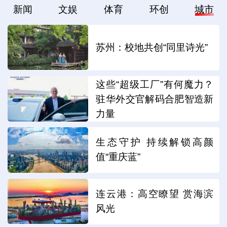
新闻
文娱
体育
环创
城市
苏州：校地共创“同里诗光”
这些“超级工厂”有何魔力？
驻华外交官解码合肥智造新
力量
生态守护 持续解锁高颜
值“重庆蓝”
连云港：高空瞭望 赏海滨
风光