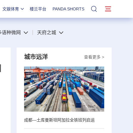
文娱体育
楼兰平台
PANDA SHORTS
站内搜索
多语种微网
天府之城
城市远洋
查看更多 >
川
成都—土库曼斯坦阿加拉全铁班列启运