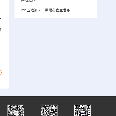
29°五粮液・一见倾心官宣发布
广
会