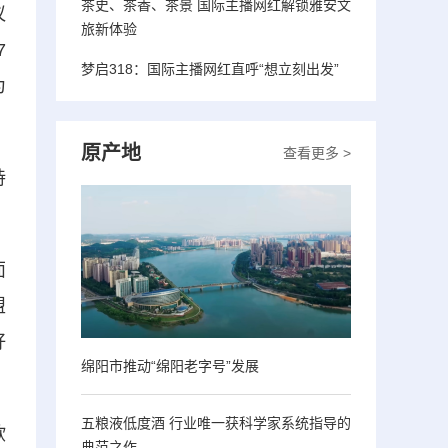
茶史、茶香、茶景 国际主播网红解锁雅安文
议
旅新体验
7
梦启318：国际主播网红直呼“想立刻出发”
为
原产地
查看更多 >
持
面
盟
好
绵阳市推动“绵阳老字号”发展
五粮液低度酒 行业唯一获科学家系统指导的
欧
典范之作