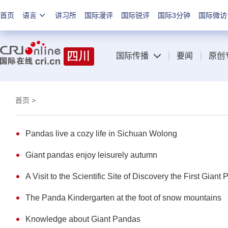
首页
语言
讲习所
国际漫评
国际锐评
国际3分钟
国际微访
国际传播
要闻
原创
首页
>
Pandas live a cozy life in Sichuan Wolong
Giant pandas enjoy leisurely autumn
A Visit to the Scientific Site of Discovery the First Giant
The Panda Kindergarten at the foot of snow mountains
Knowledge about Giant Pandas