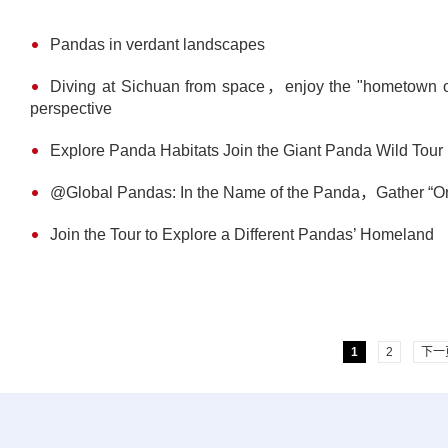
Pandas in verdant landscapes
Diving at Sichuan from space，enjoy the "hometown of
perspective
Explore Panda Habitats Join the Giant Panda Wild Tour
@Global Pandas: In the Name of the Panda，Gather “Onl
Join the Tour to Explore a Different Pandas’ Homeland
1
2
下一