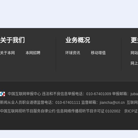
关于我们
业务概况
更
关于本网
本网招聘
环球资讯
移动增值
网站
网上
中国互联网举报中心
违法和不良信息举报电话：010-67401009 举报邮箱：jubao@
新闻从业人员职业道德监督电话：010-67401111 监督邮箱：jiancha@cri.cn 互联
中国互联网视听节目服务自律公约
信息网络传播视听节目许可证 0102002 京ICP证