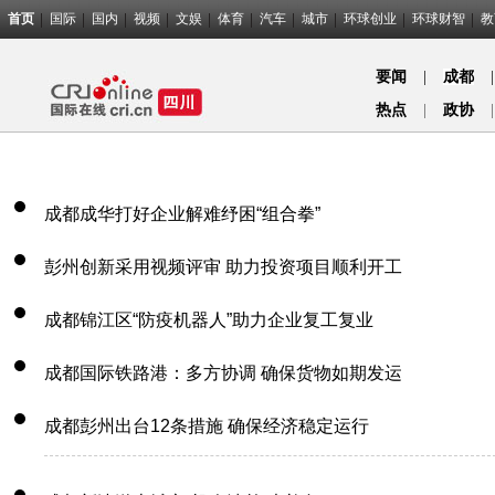
首页
国际
国内
视频
文娱
体育
汽车
城市
环球创业
环球财智
教
要闻
|
成都
|
热点
|
政协
|
成都成华打好企业解难纾困“组合拳”
彭州创新采用视频评审 助力投资项目顺利开工
成都锦江区“防疫机器人”助力企业复工复业
成都国际铁路港：多方协调 确保货物如期发运
成都彭州出台12条措施 确保经济稳定运行