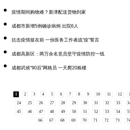
疫情期间购物难？新津配送货物到家
成都市新增5例确诊病例 出院6人
抗击疫情挺在前 一份医务工作者战“疫”誓言
成都高新区：两万余名党员坚守疫情防控一线
成都武侯“90后”网格员 一天爬20栋楼
1
2
3
4
5
6
7
8
9
10
11
12
24
25
26
27
28
29
30
31
32
33
3
45
46
47
48
49
50
51
52
53
54
5
66
67
68
69
70
71
72
73
7